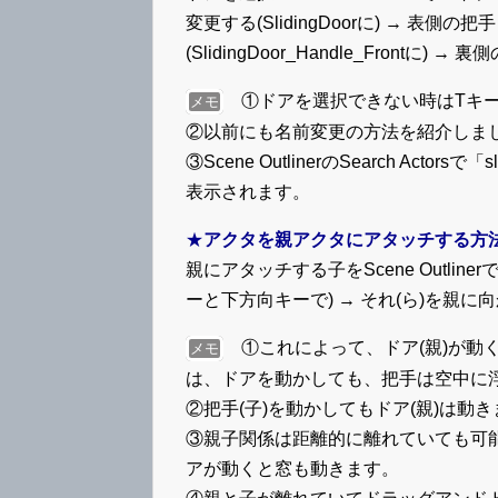
変更する(SlidingDoorに) → 表側の
(SlidingDoor_Handle_Frontに) → 
①ドアを選択できない時はTキー
メモ
②以前にも名前変更の方法を紹介しま
③Scene OutlinerのSearch Ac
表示されます。
★
アクタを親アクタにアタッチする方
親にアタッチする子をScene Outlin
ーと下方向キーで) → それ(ら)を親
①これによって、ドア(親)が動く
メモ
は、ドアを動かしても、把手は空中に
②把手(子)を動かしてもドア(親)は動
③親子関係は距離的に離れていても可
アが動くと窓も動きます。