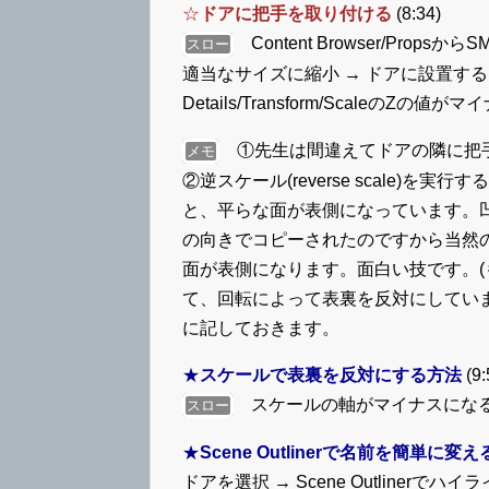
☆
ドアに把手を取り付ける
(8:34)
Content Browser/Props
スロー
適当なサイズに縮小 → ドアに設置する
Details/Transform/ScaleのZ
①先生は間違えてドアの隣に把手を
メモ
②逆スケール(reverse scale)
と、平らな面が表側になっています。
の向きでコピーされたのですから当然
面が表側になります。面白い技です。(も
て、回転によって表裏を反対にしてい
に記しておきます。
★
スケールで表裏を反対にする方法
(9:
スケールの軸がマイナスになる
スロー
★
Scene Outlinerで名前を簡単に変
ドアを選択 → Scene Outliner