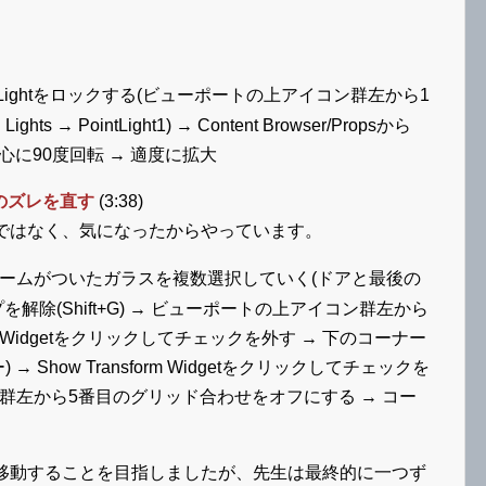
Lightをロックする(ビューポートの上アイコン群左から1
ights → PointLight1) → Content Browser/Propsから
軸中心に90度回転 → 適度に拡大
のズレを直す
(3:38)
ではなく、気になったからやっています。
ームがついたガラスを複数選択していく(ドアと最後の
解除(Shift+G) → ビューポートの上アイコン群左から
ansform Widgetをクリックしてチェックを外す → 下のコーナー
 Show Transform Widgetをクリックしてチェックを
群左から5番目のグリッド合わせをオフにする → コー
動することを目指しましたが、先生は最終的に一つず