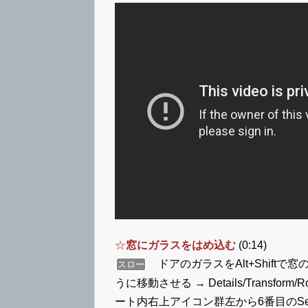
☆
窓にガラスをはめ込む
(0:14)
ドアのガラスをAlt+Shift
スロー
うに移動させる → Details/Transform
ート内右上アイコン群左から6番目のSet the P