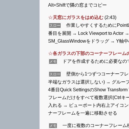
Alt+Shiftで隣の窓までコピー
☆
天窓にガラスをはめ込む
(2:43)
作業しやすくするためにPoint
スロー
番目を展開 → Lock Viewport to Actor → L
SM_GlassWindowをドラッグ → Y
☆
各ガラスの下部のコーナーフレーム
ドアを作成するために必要なの
メモ
壁側から1つずつコーナーフレ
スロー
半端なガラスは選択しない) → グループを
4番目Quick SettingsのShow Tr
フレームだけをすべて複数選択(Ctrlキー) →
入れる → ビューポート内右上アイコン
ナーフレームを一遍に移動させる
一度に複数のコーナーフレーム移
メモ