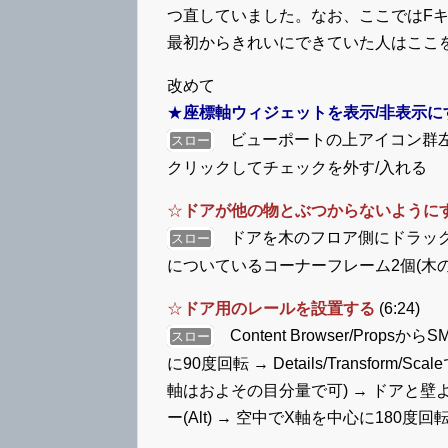
つ直していました。なお、ここではFキ
最初からきれいにできていた人はここを
改めて
★
座標軸ウィジェットを表示/非表示に
ビューポートの上アイコン群左から4番目Qu
スロー
クリックしてチェックを外す/入れる
☆
ドアが他の物とぶつからないように
ドアを木のフロア側にドラッグ
スロー
についているコーナーフレーム2個(木のフ
☆
ドア用のレールを設置する
(6:24)
Content Browser/Props
スロー
に90度回転 → Details/Transform/S
軸はおよその目分量で可) → ドアと壁
ー(Alt) → 空中でX軸を中心に180度