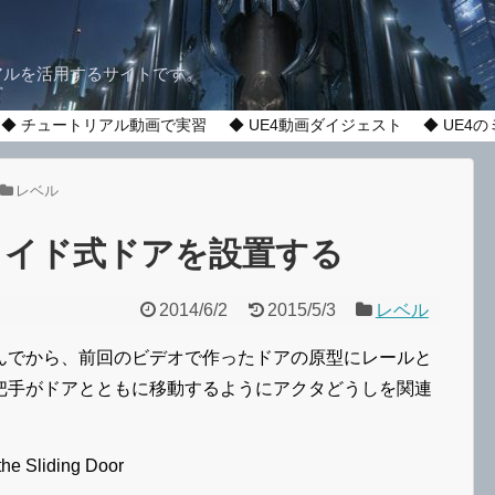
アルを活用するサイトです。
◆ チュートリアル動画で実習
◆ UE4動画ダイジェスト
◆ UE4
レベル
ライド式ドアを設置する
2014/6/2
2015/5/3
レベル
でから、前回のビデオで作ったドアの原型にレールと
把手がドアとともに移動するようにアクタどうしを関連
the Sliding Door