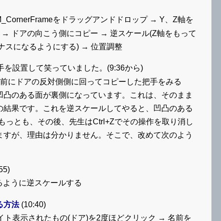
からSM_CornerFrameをドラッグアンドドロップ → Y、Z軸を
 → ドアの向こう側にコピー → 逆スケール(Z軸をもって
の値がマイナスになるようにする) → 位置調整
設置して笑っていました。(9:36から)
を実行する前にドアの反対側側に回ってコピーした把手をみる
凹凸のある面が裏側になっています。これは、そのまま
の結果です。これを逆スケールしてやると、凹凸のある
っとも、その後、先生はCtrl+Zでその操作を取り消し
ますが、理由は分かりません。そこで、改めて次のよう
55)
ように逆スケールする
える方法
(10:40)
でハイライト表示されたもの(ドア)を2度ほどクリック → 名前を