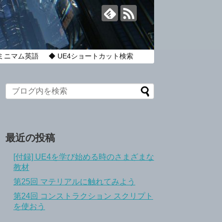
のミニマム英語
◆ UE4ショートカット検索
最近の投稿
[付録] UE4を学び始める時のさまざまな
教材
第25回 マテリアルに触れてみよう
第24回 コンストラクション スクリプト
を使おう