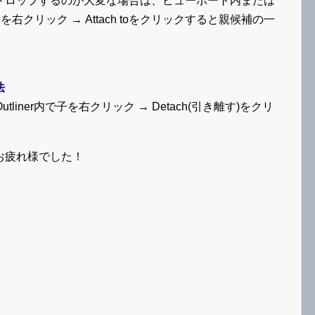
ドロップするのが大変な場合は、ビューポート内または
クタを右クリック → Attach toをクリックすると親候補の一
法
liner内で子を右クリック → Detach(引き離す)をクリ
お疲れ様でした！