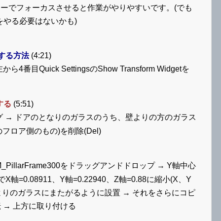
ーでフォーカスさせると作業がやりやすいです。(でも
やる必要はないかも)
する方法
(4:21)
ick SettingsのShow Transform Widgetを
する
(5:51)
 → ドアのとなりのガラスのうち、壁よりの方のガラス
ロア側のもの)を削除(Del)
からSM_PillarFrame300をドラッグアンドドロップ → Y軸中心
caleでX軸=0.08911、Y軸=0.22940、Z軸=0.88に縮小(X、Y
よりのガラスにまたがるように設置 → それをさらにコピ
回転 → 上方に取り付ける