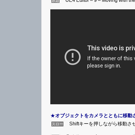
UE4 Editor – 9 – Moving with th
原題
★
オブジェクトをカメラとともに移動
Shiftキーを押しながら移動さ
スロー