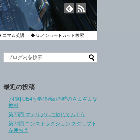
のミニマム英語
◆ UE4ショートカット検索
最近の投稿
[付録] UE4を学び始める時のさまざまな
教材
第25回 マテリアルに触れてみよう
第24回 コンストラクション スクリプト
を使おう