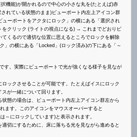
er(色の選択機能)が開かれるので中心の小さな丸を(たとえば)赤
選択されている状態のまま)ビューポート内左上アイコン群
「ビューポートをアクタにロック」の横にある「選択され
クリック (ライトの視点になる) → これまでどおりビ
いてくるので適切な位置に思えるところでロックを解除
ク」の横にある「Locked」(ロック済み)の下にある「～
、目分量です。実際にビューポートで光が強くなる様子を見なが
にロックさせることが可能です。たとえばイスにロック
イスが一緒について回ります。
る状態の場合は、ビューポート内左上アイコン群左から
されます。このアイコンをマウスオーバーすると
ビューポートは～にロックしています)と表示されます。
を適切にするために、床に落ちる光を見ながら進めると