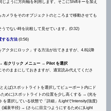
ように方向軸を利用します。そこにShiftキーを加え
らカメラをそのオブジェクトのところまで移動させても
そうでない時を比較して見せています。(0:32)
置する方法
(0:56)
アクタにロック」する方法が出てきますが、4.8以降
クリック メニュー → Pilot を選択
にそのままにしておきますが、適宜読み代えてくださ
とえば)スポットライトを選択してビューポート内にド
るために)スポットライトの位置を少し高くする → (光を
している状態で「詳細」/LightでIntensity(強度)
ius」(減衰半径) → (さらに目立つようにするために)Light