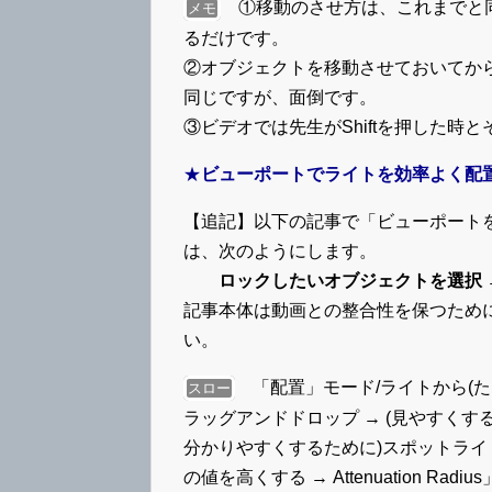
①移動のさせ方は、これまでと同じ
メモ
るだけです。
②オブジェクトを移動させておいてか
同じですが、面倒です。
③ビデオでは先生がShiftを押した時と
★
ビューポートでライトを効率よく配
【追記】以下の記事で「ビューポートを
は、次のようにします。
ロックしたいオブジェクトを選択 → 右
記事本体は動画との整合性を保つため
い。
「配置」モード/ライトから(た
スロー
ラッグアンドドロップ → (見やすくす
分かりやすくするために)スポットライトを選択
の値を高くする → Attenuation Rad