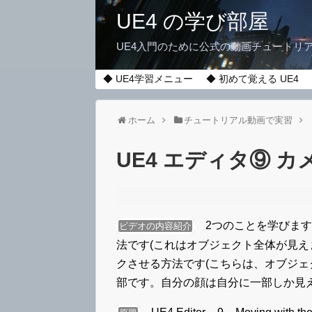
UE4 の学び部屋
UE4入門のために公式の動画チュートリ
◆ UE4学習メニュー
◆ 初めて覚える UE4
ホーム
チュートリアル動画で実習
UE4 エディタ⑨ 
2つのことを学びます
ビデオの内容紹介
法です(これはオブジェクト全体が見え
クさせる方法です(こちらは、オブジ
部です。自分の顔は自分に一部しか見